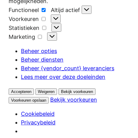
mogelijkheden.
Functioneel
Functioneel
Altijd actief
Voorkeuren
Voorkeuren
Statistieken
Statistieken
Marketing
Marketing
Beheer opties
Beheer diensten
Beheer {vendor_count} leveranciers
Lees meer over deze doeleinden
Accepteren
Weigeren
Bekijk voorkeuren
Bekijk voorkeuren
Voorkeuren opslaan
Cookiebeleid
Privacybeleid