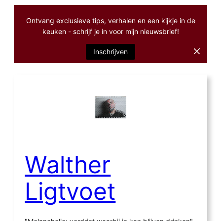
Ontvang exclusieve tips, verhalen en een kijkje in de
keuken - schrijf je in voor mijn nieuwsbrief!
Inschrijven
Ga
naar
de
inhoud
Walther
Ligtvoet