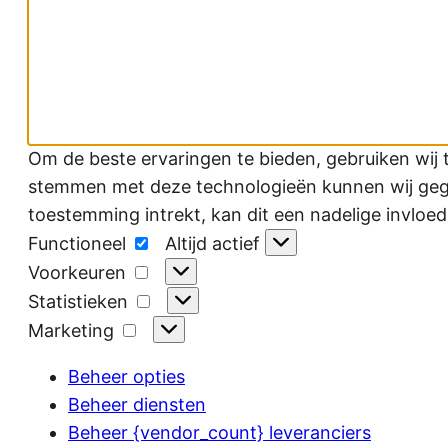
Om de beste ervaringen te bieden, gebruiken wij 
stemmen met deze technologieën kunnen wij gegev
toestemming intrekt, kan dit een nadelige invloe
Functioneel
Functioneel
Altijd actief
Voorkeuren
Voorkeuren
Statistieken
Statistieken
Marketing
Marketing
Beheer opties
Beheer diensten
Beheer {vendor_count} leveranciers