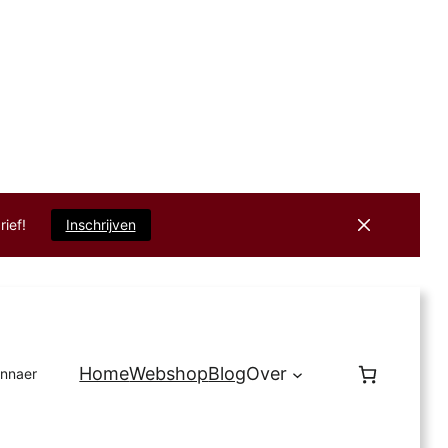
rief!
Inschrijven
Home
Webshop
Blog
Over
innaer