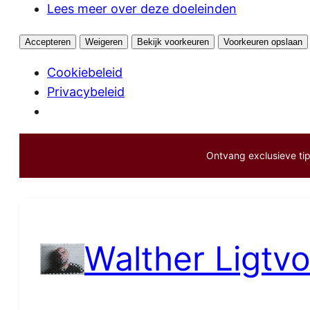
Lees meer over deze doeleinden
Accepteren
Weigeren
Bekijk voorkeuren
Voorkeuren opslaan
Cookiebeleid
Privacybeleid
Ontvang exclusieve tips
Ga
naar
de
inhoud
Walther Ligtvo