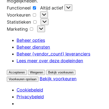
mogelijkheden.
Functioneel
Functioneel
Altijd actief
Voorkeuren
Voorkeuren
Statistieken
Statistieken
Marketing
Marketing
Beheer opties
Beheer diensten
Beheer {vendor_count} leveranciers
Lees meer over deze doeleinden
Accepteren
Weigeren
Bekijk voorkeuren
Bekijk voorkeuren
Voorkeuren opslaan
Cookiebeleid
Privacybeleid