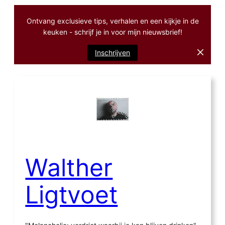
Ontvang exclusieve tips, verhalen en een kijkje in de
keuken - schrijf je in voor mijn nieuwsbrief!
Inschrijven
Ga
naar
de
inhoud
Walther
Ligtvoet