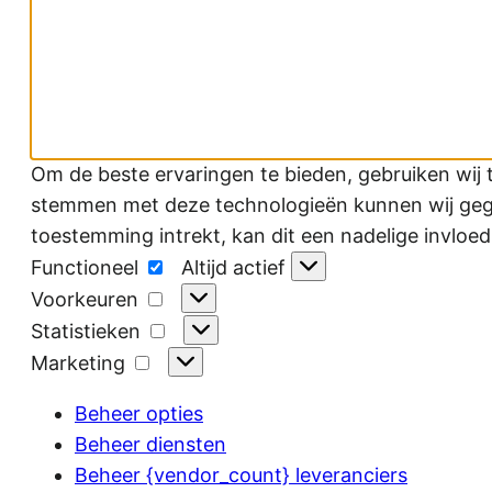
Om de beste ervaringen te bieden, gebruiken wij 
stemmen met deze technologieën kunnen wij gegev
toestemming intrekt, kan dit een nadelige invloe
Functioneel
Functioneel
Altijd actief
Voorkeuren
Voorkeuren
Statistieken
Statistieken
Marketing
Marketing
Beheer opties
Beheer diensten
Beheer {vendor_count} leveranciers