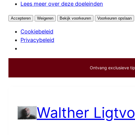
Lees meer over deze doeleinden
Accepteren
Weigeren
Bekijk voorkeuren
Voorkeuren opslaan
Cookiebeleid
Privacybeleid
Ontvang exclusieve tips
Ga
naar
de
inhoud
Walther Ligtvo