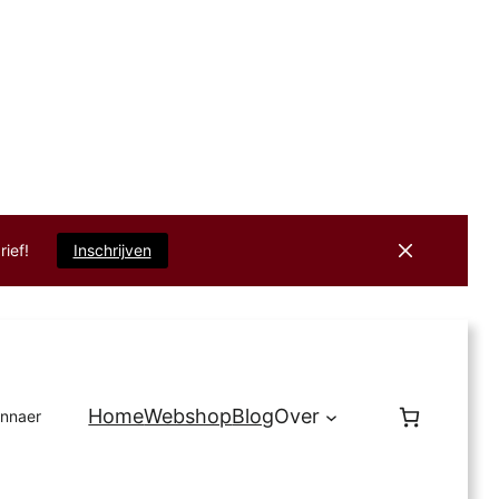
rief!
Inschrijven
Home
Webshop
Blog
Over
innaer