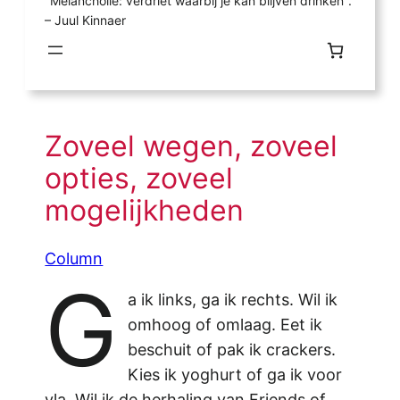
"Melancholie: verdriet waarbij je kan blijven drinken".
– Juul Kinnaer
Zoveel wegen, zoveel
opties, zoveel
mogelijkheden
Column
G
a ik links, ga ik rechts. Wil ik
omhoog of omlaag. Eet ik
beschuit of pak ik crackers.
Kies ik yoghurt of ga ik voor
vla. Wil ik de herhaling van Friends of