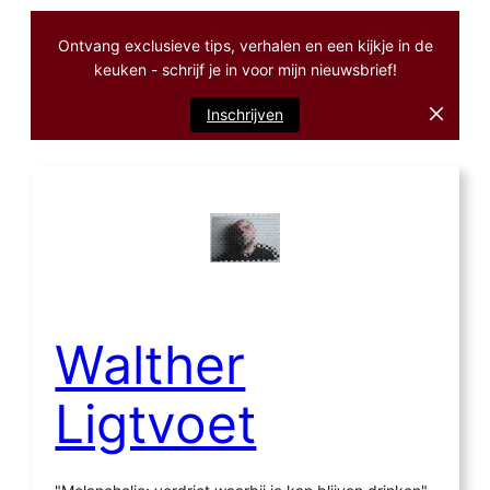
Ontvang exclusieve tips, verhalen en een kijkje in de
keuken - schrijf je in voor mijn nieuwsbrief!
Inschrijven
Ga
naar
de
inhoud
Walther
Ligtvoet