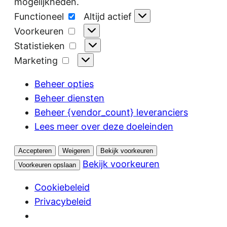
mogelijkheden.
Functioneel
Functioneel
Altijd actief
Voorkeuren
Voorkeuren
Statistieken
Statistieken
Marketing
Marketing
Beheer opties
Beheer diensten
Beheer {vendor_count} leveranciers
Lees meer over deze doeleinden
Accepteren
Weigeren
Bekijk voorkeuren
Bekijk voorkeuren
Voorkeuren opslaan
Cookiebeleid
Privacybeleid