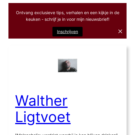
Ontvang exclusieve tips, verhalen en een kijkje in de
keuken - schrijf je in voor mijn nieuwsbrief!
Inschrijven
Ga
naar
de
inhoud
Walther
Ligtvoet