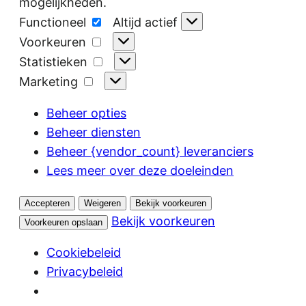
mogelijkheden.
Functioneel
Functioneel
Altijd actief
Voorkeuren
Voorkeuren
Statistieken
Statistieken
Marketing
Marketing
Beheer opties
Beheer diensten
Beheer {vendor_count} leveranciers
Lees meer over deze doeleinden
Accepteren
Weigeren
Bekijk voorkeuren
Bekijk voorkeuren
Voorkeuren opslaan
Cookiebeleid
Privacybeleid