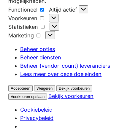
mogelijkheden.
Functioneel
Functioneel
Altijd actief
Voorkeuren
Voorkeuren
Statistieken
Statistieken
Marketing
Marketing
Beheer opties
Beheer diensten
Beheer {vendor_count} leveranciers
Lees meer over deze doeleinden
Accepteren
Weigeren
Bekijk voorkeuren
Bekijk voorkeuren
Voorkeuren opslaan
Cookiebeleid
Privacybeleid