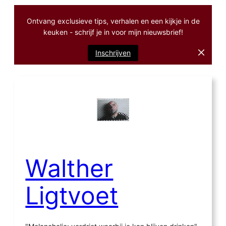
Ontvang exclusieve tips, verhalen en een kijkje in de
keuken - schrijf je in voor mijn nieuwsbrief!
Inschrijven
Ga
naar
de
inhoud
Walther
Ligtvoet