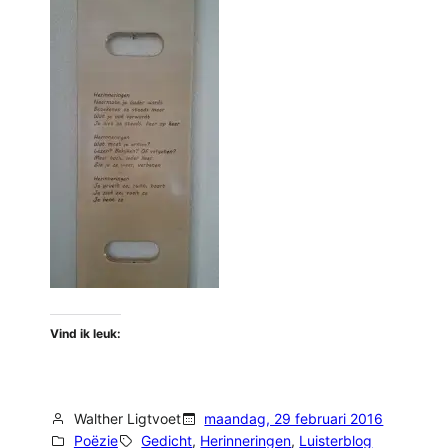
Vind ik leuk:
Walther Ligtvoet
maandag, 29 februari 2016
Poëzie
Gedicht
, 
Herinneringen
, 
Luisterblog