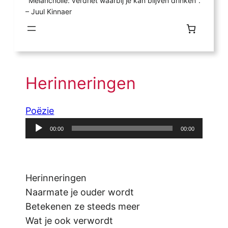
"Melancholie: verdriet waarbij je kan blijven drinken".
– Juul Kinnaer
Herinneringen
Poëzie
Audiospeler
00:00
00:00
Herinneringen
Naarmate je ouder wordt
Betekenen ze steeds meer
Wat je ook verwordt