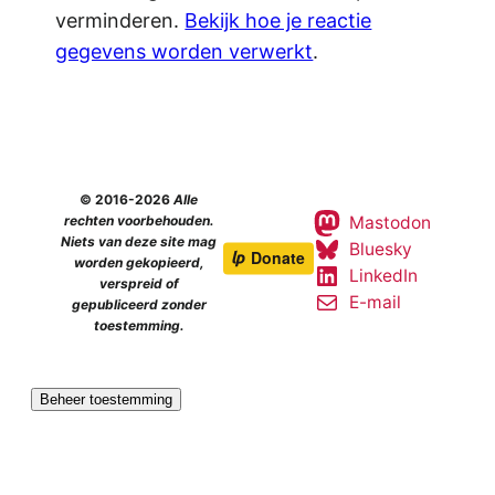
verminderen.
Bekijk hoe je reactie
gegevens worden verwerkt
.
© 2016-2026
Alle
Mastodon
rechten voorbehouden.
Niets van deze site mag
Bluesky
worden gekopieerd,
LinkedIn
verspreid of
E-mail
gepubliceerd zonder
toestemming.
Beheer toestemming