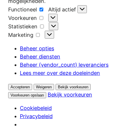
mogelijkheden.
Functioneel
Functioneel
Altijd actief
Voorkeuren
Voorkeuren
Statistieken
Statistieken
Marketing
Marketing
Beheer opties
Beheer diensten
Beheer {vendor_count} leveranciers
Lees meer over deze doeleinden
Accepteren
Weigeren
Bekijk voorkeuren
Bekijk voorkeuren
Voorkeuren opslaan
Cookiebeleid
Privacybeleid