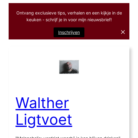
Ontvang exclusieve tips, verhalen en een kijkje in de
keuken - schrijf je in voor mijn nieuwsbrief!
Inschrijven
Ga
naar
de
inhoud
Walther
Ligtvoet