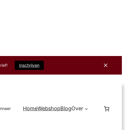
rief!
Inschrijven
Home
Webshop
Blog
Over
innaer