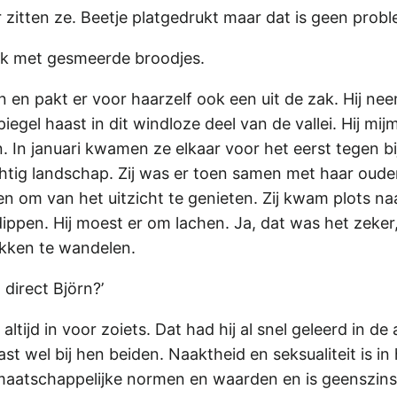
r zitten ze. Beetje platgedrukt maar dat is geen prob
 zak met gesmeerde broodjes.
n en pakt er voor haarzelf ook een uit de zak. Hij ne
iegel haast in dit windloze deel van de vallei. Hij 
 In januari kwamen ze elkaar voor het eerst tegen b
tig landschap. Zij was er toen samen met haar ouder
en om van het uitzicht te genieten. Zij kwam plots n
ippen. Hij moest er om lachen. Ja, dat was het zeker,
ekken te wandelen.
direct Björn?’
altijd in voor zoiets. Dat had hij al snel geleerd in 
past wel bij hen beiden. Naaktheid en seksualiteit is
atschappelijke normen en waarden en is geenszins e