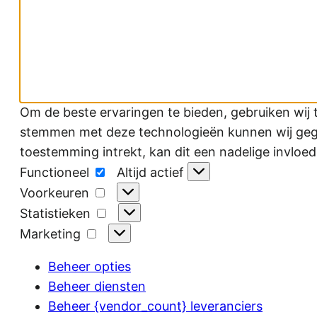
Om de beste ervaringen te bieden, gebruiken wij 
stemmen met deze technologieën kunnen wij gegev
toestemming intrekt, kan dit een nadelige invloe
Functioneel
Functioneel
Altijd actief
Voorkeuren
Voorkeuren
Statistieken
Statistieken
Marketing
Marketing
Beheer opties
Beheer diensten
Beheer {vendor_count} leveranciers