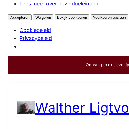
Lees meer over deze doeleinden
Accepteren
Weigeren
Bekijk voorkeuren
Voorkeuren opslaan
Cookiebeleid
Privacybeleid
Ontvang exclusieve tips
Ga
naar
de
inhoud
Walther Ligtvo