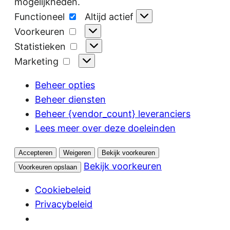
mogelijkheden.
Functioneel
Functioneel
Altijd actief
Voorkeuren
Voorkeuren
Statistieken
Statistieken
Marketing
Marketing
Beheer opties
Beheer diensten
Beheer {vendor_count} leveranciers
Lees meer over deze doeleinden
Accepteren
Weigeren
Bekijk voorkeuren
Bekijk voorkeuren
Voorkeuren opslaan
Cookiebeleid
Privacybeleid