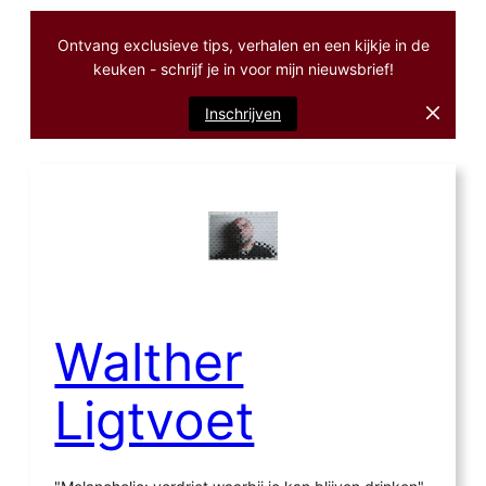
Ontvang exclusieve tips, verhalen en een kijkje in de
keuken - schrijf je in voor mijn nieuwsbrief!
Inschrijven
Ga
naar
de
inhoud
Walther
Ligtvoet