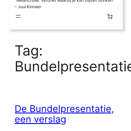
"Melancholie: verdriet waarbij je kan blijven drinken".
– Juul Kinnaer
Tag:
Bundelpresentati
De Bundelpresentatie,
een verslag