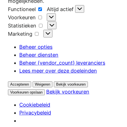
mogelijkheden.
Functioneel
Functioneel
Altijd actief
Voorkeuren
Voorkeuren
Statistieken
Statistieken
Marketing
Marketing
Beheer opties
Beheer diensten
Beheer {vendor_count} leveranciers
Lees meer over deze doeleinden
Accepteren
Weigeren
Bekijk voorkeuren
Bekijk voorkeuren
Voorkeuren opslaan
Cookiebeleid
Privacybeleid