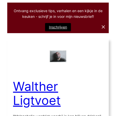
Ontvang exclusieve tips, verhalen en een kijkje in de
keuken - schrijf je in voor mijn nieuwsbrief!
Inschrijven
Ga
naar
de
inhoud
Walther
Ligtvoet