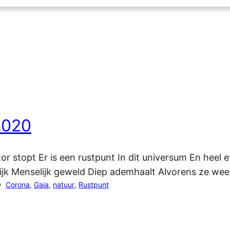
2020
or stopt Er is een rustpunt In dit universum En heel 
elijk Menselijk geweld Diep ademhaalt Alvorens ze 
Corona
, 
Gaia
, 
natuur
, 
Rustpunt