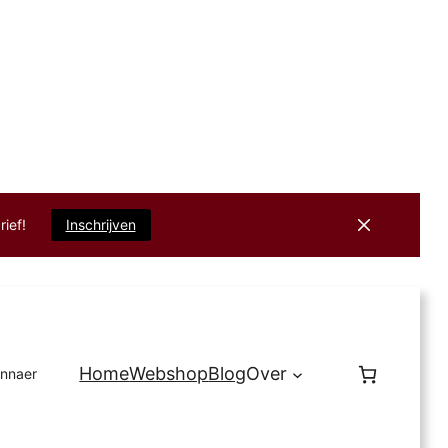
rief!
Inschrijven
Home
Webshop
Blog
Over
innaer