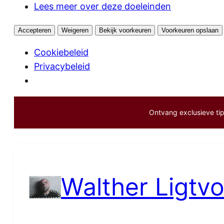
Lees meer over deze doeleinden
Accepteren
Weigeren
Bekijk voorkeuren
Voorkeuren opslaan
Cookiebeleid
Privacybeleid
Ontvang exclusieve tips
Ga
naar
de
inhoud
Walther Ligtvo