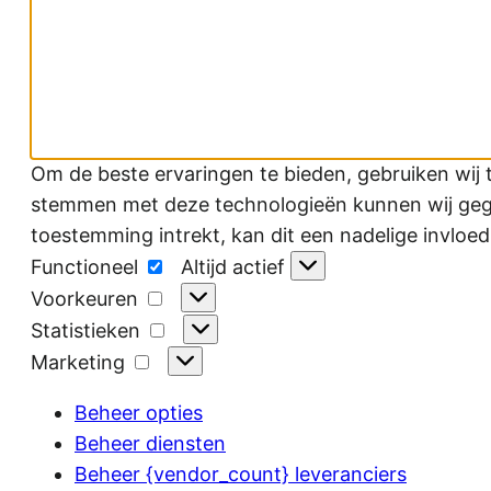
Om de beste ervaringen te bieden, gebruiken wij 
stemmen met deze technologieën kunnen wij gegev
toestemming intrekt, kan dit een nadelige invloe
Functioneel
Functioneel
Altijd actief
Voorkeuren
Voorkeuren
Statistieken
Statistieken
Marketing
Marketing
Beheer opties
Beheer diensten
Beheer {vendor_count} leveranciers