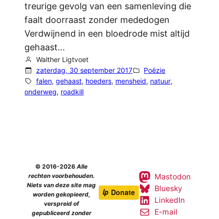
treurige gevolg van een samenleving die
faalt doorraast zonder mededogen
Verdwijnend in een bloedrode mist altijd
gehaast…
Walther Ligtvoet
zaterdag, 30 september 2017
Poëzie
falen
, 
gehaast
, 
hoeders
, 
mensheid
, 
natuur
, 
onderweg
, 
roadkill
© 2016-2026
Alle
Mastodon
rechten voorbehouden.
Niets van deze site mag
Bluesky
worden gekopieerd,
LinkedIn
verspreid of
E-mail
gepubliceerd zonder