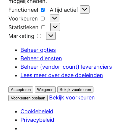
mogelijkheden.
Functioneel
Functioneel
Altijd actief
Voorkeuren
Voorkeuren
Statistieken
Statistieken
Marketing
Marketing
Beheer opties
Beheer diensten
Beheer {vendor_count} leveranciers
Lees meer over deze doeleinden
Accepteren
Weigeren
Bekijk voorkeuren
Bekijk voorkeuren
Voorkeuren opslaan
Cookiebeleid
Privacybeleid