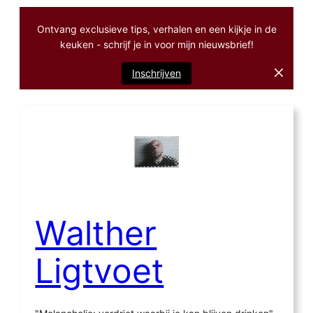
Ontvang exclusieve tips, verhalen en een kijkje in de
keuken - schrijf je in voor mijn nieuwsbrief!
Inschrijven
Ga
naar
de
inhoud
Walther
Ligtvoet