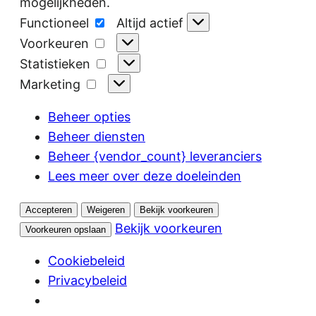
mogelijkheden.
Functioneel
Functioneel
Altijd actief
Voorkeuren
Voorkeuren
Statistieken
Statistieken
Marketing
Marketing
Beheer opties
Beheer diensten
Beheer {vendor_count} leveranciers
Lees meer over deze doeleinden
Accepteren
Weigeren
Bekijk voorkeuren
Bekijk voorkeuren
Voorkeuren opslaan
Cookiebeleid
Privacybeleid