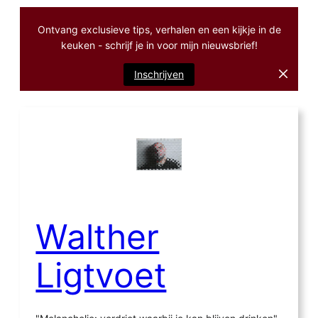
Ontvang exclusieve tips, verhalen en een kijkje in de
keuken - schrijf je in voor mijn nieuwsbrief!
Inschrijven
Ga
naar
de
inhoud
Walther
Ligtvoet