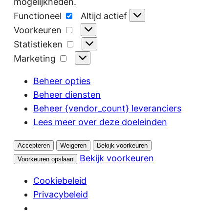
mogelijkheden.
Functioneel
Functioneel
Altijd actief
Voorkeuren
Voorkeuren
Statistieken
Statistieken
Marketing
Marketing
Beheer opties
Beheer diensten
Beheer {vendor_count} leveranciers
Lees meer over deze doeleinden
Accepteren
Weigeren
Bekijk voorkeuren
Bekijk voorkeuren
Voorkeuren opslaan
Cookiebeleid
Privacybeleid