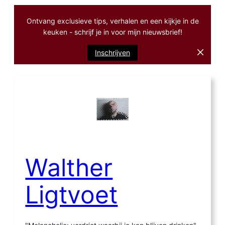
Ontvang exclusieve tips, verhalen en een kijkje in de
keuken - schrijf je in voor mijn nieuwsbrief!
Inschrijven
Ga
naar
de
inhoud
Walther
Ligtvoet