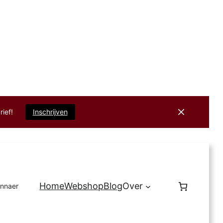
rief!
Inschrijven
Home
Webshop
Blog
Over
innaer