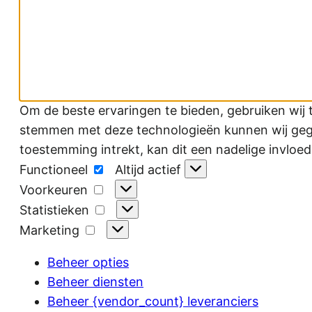
Om de beste ervaringen te bieden, gebruiken wij 
stemmen met deze technologieën kunnen wij gegev
toestemming intrekt, kan dit een nadelige invloe
Functioneel
Functioneel
Altijd actief
Voorkeuren
Voorkeuren
Statistieken
Statistieken
Marketing
Marketing
Beheer opties
Beheer diensten
Beheer {vendor_count} leveranciers