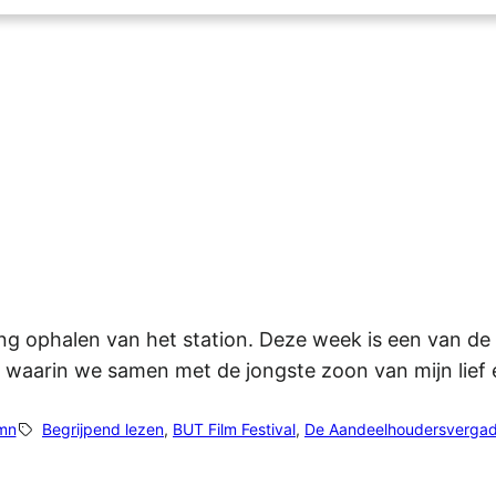
ging ophalen van het station. Deze week is een van 
waarin we samen met de jongste zoon van mijn lief
mn
Begrijpend lezen
, 
BUT Film Festival
, 
De Aandeelhoudersvergad