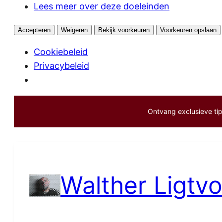
Lees meer over deze doeleinden
Accepteren
Weigeren
Bekijk voorkeuren
Voorkeuren opslaan
Cookiebeleid
Privacybeleid
Ontvang exclusieve tips
Ga
naar
de
inhoud
Walther Ligtvo