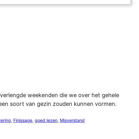
de verlengde weekenden die we over het gehele
 een soort van gezin zouden kunnen vormen.
ering
, 
Finissage
, 
goed lezen
, 
Misverstand