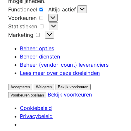
mogelijkheden.
Functioneel
Functioneel
Altijd actief
Voorkeuren
Voorkeuren
Statistieken
Statistieken
Marketing
Marketing
Beheer opties
Beheer diensten
Beheer {vendor_count} leveranciers
Lees meer over deze doeleinden
Accepteren
Weigeren
Bekijk voorkeuren
Bekijk voorkeuren
Voorkeuren opslaan
Cookiebeleid
Privacybeleid