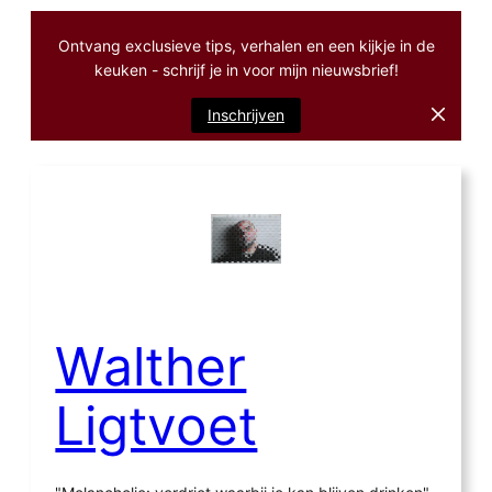
Ontvang exclusieve tips, verhalen en een kijkje in de
keuken - schrijf je in voor mijn nieuwsbrief!
Inschrijven
Ga
naar
de
inhoud
Walther
Ligtvoet