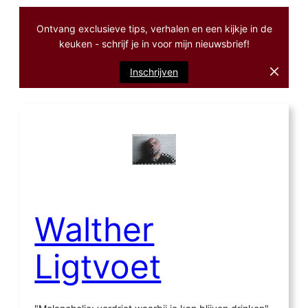
Ontvang exclusieve tips, verhalen en een kijkje in de
keuken - schrijf je in voor mijn nieuwsbrief!
Inschrijven
Ga
naar
de
inhoud
Walther
Ligtvoet