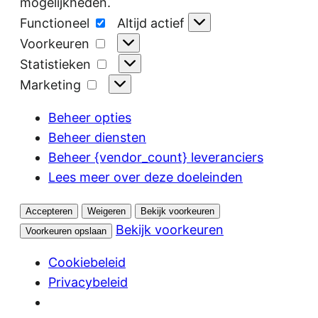
mogelijkheden.
Functioneel
Functioneel
Altijd actief
Voorkeuren
Voorkeuren
Statistieken
Statistieken
Marketing
Marketing
Beheer opties
Beheer diensten
Beheer {vendor_count} leveranciers
Lees meer over deze doeleinden
Accepteren
Weigeren
Bekijk voorkeuren
Bekijk voorkeuren
Voorkeuren opslaan
Cookiebeleid
Privacybeleid