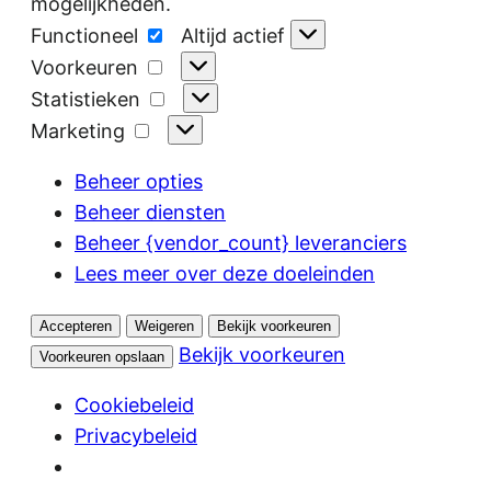
mogelijkheden.
Functioneel
Functioneel
Altijd actief
Voorkeuren
Voorkeuren
Statistieken
Statistieken
Marketing
Marketing
Beheer opties
Beheer diensten
Beheer {vendor_count} leveranciers
Lees meer over deze doeleinden
Accepteren
Weigeren
Bekijk voorkeuren
Bekijk voorkeuren
Voorkeuren opslaan
Cookiebeleid
Privacybeleid