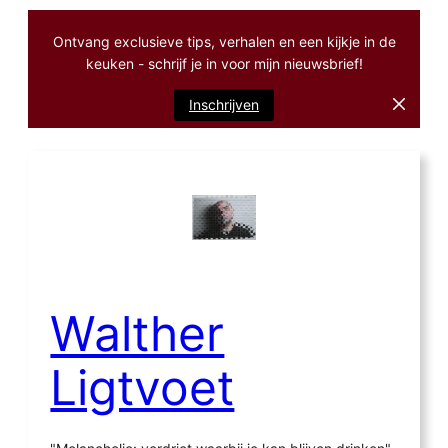
Ontvang exclusieve tips, verhalen en een kijkje in de
keuken - schrijf je in voor mijn nieuwsbrief!
Inschrijven
Ga
naar
de
inhoud
Walther
Ligtvoet