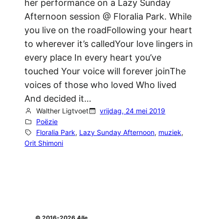
her performance on a Lazy Sunday
Afternoon session @ Floralia Park. While
you live on the roadFollowing your heart
to wherever it’s calledYour love lingers in
every place In every heart you’ve
touched Your voice will forever joinThe
voices of those who loved Who lived
And decided it…
Walther Ligtvoet
vrijdag, 24 mei 2019
Poëzie
Floralia Park
, 
Lazy Sunday Afternoon
, 
muziek
, 
Orit Shimoni
© 2016-2026
Alle