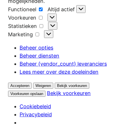
mogelijkheden.
Functioneel
Functioneel
Altijd actief
Voorkeuren
Voorkeuren
Statistieken
Statistieken
Marketing
Marketing
Beheer opties
Beheer diensten
Beheer {vendor_count} leveranciers
Lees meer over deze doeleinden
Accepteren
Weigeren
Bekijk voorkeuren
Bekijk voorkeuren
Voorkeuren opslaan
Cookiebeleid
Privacybeleid