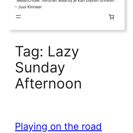
"Melancholie: verdriet waarbij je kan blijven drinken".
– Juul Kinnaer
Tag:
Lazy
Sunday
Afternoon
Playing on the road