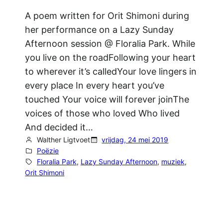
A poem written for Orit Shimoni during
her performance on a Lazy Sunday
Afternoon session @ Floralia Park. While
you live on the roadFollowing your heart
to wherever it’s calledYour love lingers in
every place In every heart you’ve
touched Your voice will forever joinThe
voices of those who loved Who lived
And decided it…
Walther Ligtvoet
vrijdag, 24 mei 2019
Poëzie
Floralia Park
, 
Lazy Sunday Afternoon
, 
muziek
, 
Orit Shimoni