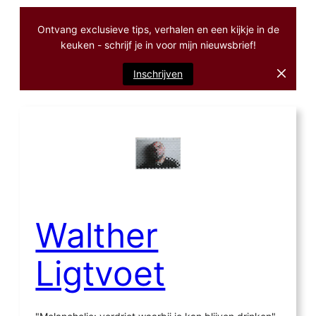
Ontvang exclusieve tips, verhalen en een kijkje in de
keuken - schrijf je in voor mijn nieuwsbrief!
Inschrijven
Ga
naar
de
inhoud
Walther
Ligtvoet