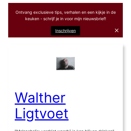
Ontvang exclusieve tips, verhalen en een kijkje in de
keuken - schrijf je in voor mijn nieuwsbrief!
Inschrijven
Ga
naar
de
inhoud
Walther
Ligtvoet