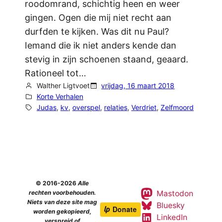
roodomrand, schichtig heen en weer
gingen. Ogen die mij niet recht aan
durfden te kijken. Was dit nu Paul?
Iemand die ik niet anders kende dan
stevig in zijn schoenen staand, geaard.
Rationeel tot…
Walther Ligtvoet
vrijdag, 16 maart 2018
Korte Verhalen
Judas
, 
kv
, 
overspel
, 
relaties
, 
Verdriet
, 
Zelfmoord
© 2016-2026
Alle
Mastodon
rechten voorbehouden.
Niets van deze site mag
Bluesky
worden gekopieerd,
LinkedIn
verspreid of