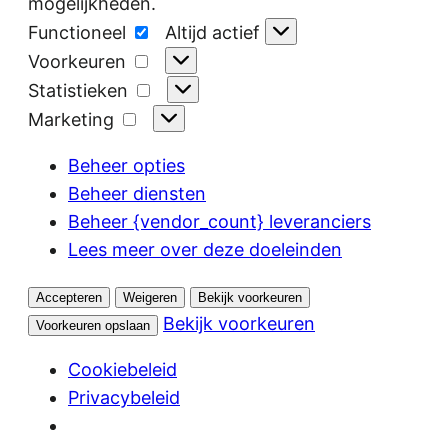
mogelijkheden.
Functioneel
Functioneel
Altijd actief
Voorkeuren
Voorkeuren
Statistieken
Statistieken
Marketing
Marketing
Beheer opties
Beheer diensten
Beheer {vendor_count} leveranciers
Lees meer over deze doeleinden
Accepteren
Weigeren
Bekijk voorkeuren
Bekijk voorkeuren
Voorkeuren opslaan
Cookiebeleid
Privacybeleid