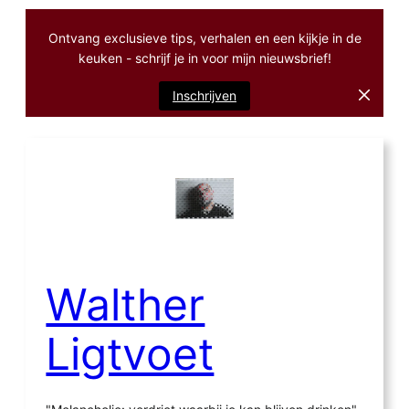
Ontvang exclusieve tips, verhalen en een kijkje in de
keuken - schrijf je in voor mijn nieuwsbrief!
Inschrijven
Ga
naar
de
inhoud
Walther
Ligtvoet