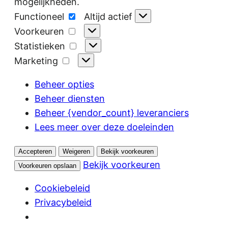
mogelijkheden.
Functioneel
Functioneel
Altijd actief
Voorkeuren
Voorkeuren
Statistieken
Statistieken
Marketing
Marketing
Beheer opties
Beheer diensten
Beheer {vendor_count} leveranciers
Lees meer over deze doeleinden
Accepteren
Weigeren
Bekijk voorkeuren
Bekijk voorkeuren
Voorkeuren opslaan
Cookiebeleid
Privacybeleid