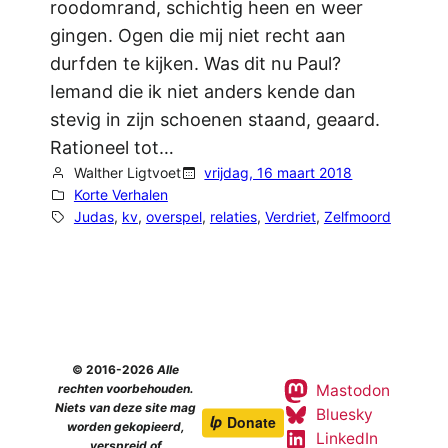
roodomrand, schichtig heen en weer
gingen. Ogen die mij niet recht aan
durfden te kijken. Was dit nu Paul?
Iemand die ik niet anders kende dan
stevig in zijn schoenen staand, geaard.
Rationeel tot…
Walther Ligtvoet
vrijdag, 16 maart 2018
Korte Verhalen
Judas
, 
kv
, 
overspel
, 
relaties
, 
Verdriet
, 
Zelfmoord
© 2016-2026
Alle
Mastodon
rechten voorbehouden.
Niets van deze site mag
Bluesky
worden gekopieerd,
LinkedIn
verspreid of