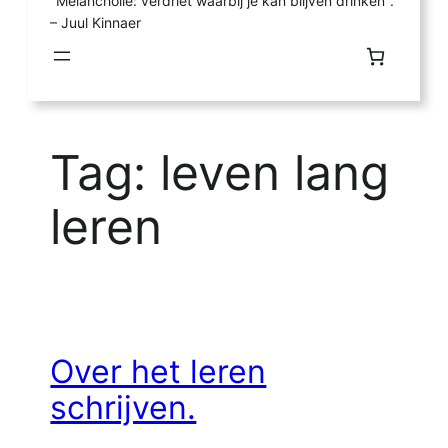
"Melancholie: verdriet waarbij je kan blijven drinken".
– Juul Kinnaer
Tag:
leven lang
leren
Over het leren
schrijven.