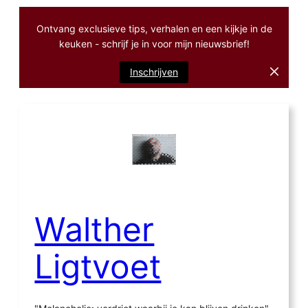
Ontvang exclusieve tips, verhalen en een kijkje in de
keuken - schrijf je in voor mijn nieuwsbrief!
Inschrijven
Ga
naar
de
inhoud
Walther
Ligtvoet