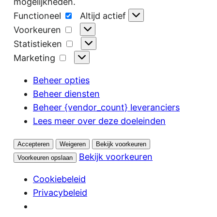
mogelijkheden.
Functioneel
Functioneel
Altijd actief
Voorkeuren
Voorkeuren
Statistieken
Statistieken
Marketing
Marketing
Beheer opties
Beheer diensten
Beheer {vendor_count} leveranciers
Lees meer over deze doeleinden
Accepteren
Weigeren
Bekijk voorkeuren
Bekijk voorkeuren
Voorkeuren opslaan
Cookiebeleid
Privacybeleid