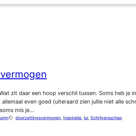
gsvermogen
t zit daar een hoop verschil tussen. Soms heb je insp
allemaal even goed (uiteraard zien jullie niet alle sch
n soms mis je…
lumn
doorzettingsvermogen
, 
Inspiratie
, 
lui
, 
Schrijversschap