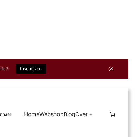
rief!
Inschrijven
Home
Webshop
Blog
Over
innaer