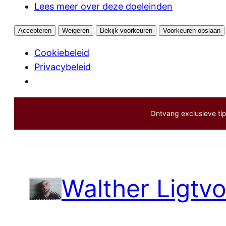
Lees meer over deze doeleinden
Accepteren
Weigeren
Bekijk voorkeuren
Voorkeuren opslaan
Cookiebeleid
Privacybeleid
Ontvang exclusieve tips
Ga
naar
de
inhoud
Walther Ligtvo