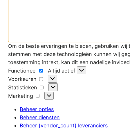
Om de beste ervaringen te bieden, gebruiken wij 
stemmen met deze technologieën kunnen wij gegev
toestemming intrekt, kan dit een nadelige invloe
Functioneel
Functioneel
Altijd actief
Voorkeuren
Voorkeuren
Statistieken
Statistieken
Marketing
Marketing
Beheer opties
Beheer diensten
Beheer {vendor_count} leveranciers