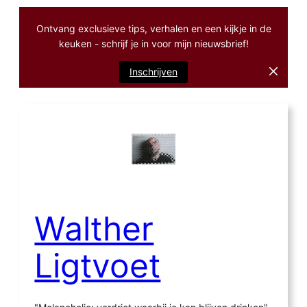
Ontvang exclusieve tips, verhalen en een kijkje in de
keuken - schrijf je in voor mijn nieuwsbrief!
Inschrijven
Ga
naar
de
inhoud
Walther
Ligtvoet