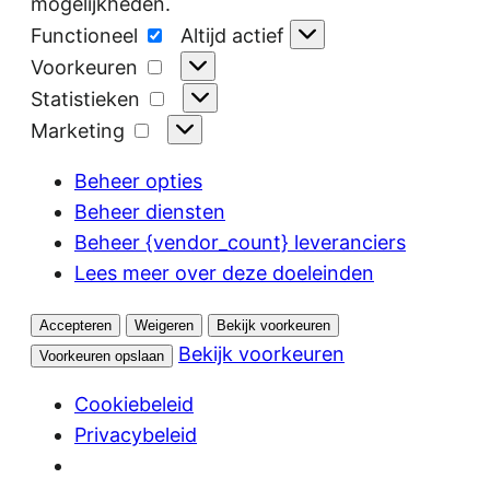
mogelijkheden.
Functioneel
Functioneel
Altijd actief
Voorkeuren
Voorkeuren
Statistieken
Statistieken
Marketing
Marketing
Beheer opties
Beheer diensten
Beheer {vendor_count} leveranciers
Lees meer over deze doeleinden
Accepteren
Weigeren
Bekijk voorkeuren
Bekijk voorkeuren
Voorkeuren opslaan
Cookiebeleid
Privacybeleid