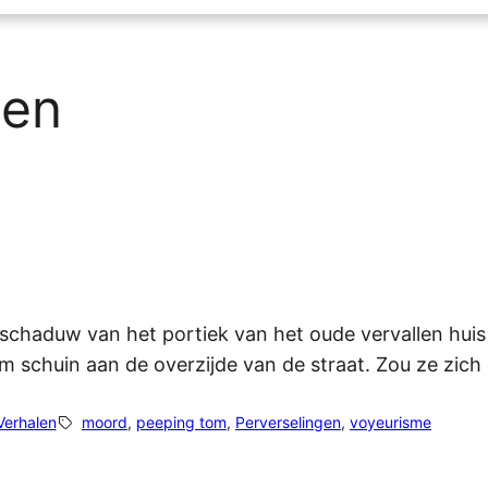
gen
schaduw van het portiek van het oude vervallen huis e
aam schuin aan de overzijde van de straat. Zou ze zi
Verhalen
moord
, 
peeping tom
, 
Perverselingen
, 
voyeurisme