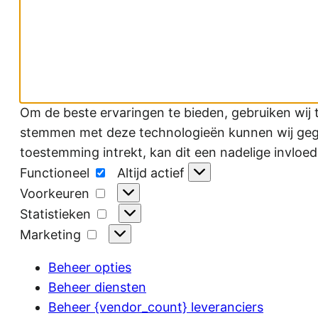
Om de beste ervaringen te bieden, gebruiken wij 
stemmen met deze technologieën kunnen wij gegev
toestemming intrekt, kan dit een nadelige invloe
Functioneel
Functioneel
Altijd actief
Voorkeuren
Voorkeuren
Statistieken
Statistieken
Marketing
Marketing
Beheer opties
Beheer diensten
Beheer {vendor_count} leveranciers