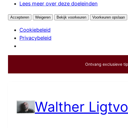
Lees meer over deze doeleinden
Accepteren
Weigeren
Bekijk voorkeuren
Voorkeuren opslaan
Cookiebeleid
Privacybeleid
Ontvang exclusieve tips
Ga
naar
de
inhoud
Walther Ligtvo