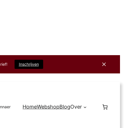
rief!
Inschrijven
Home
Webshop
Blog
Over
innaer