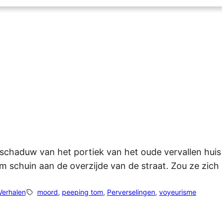
schaduw van het portiek van het oude vervallen huis e
aam schuin aan de overzijde van de straat. Zou ze zi
Verhalen
moord
, 
peeping tom
, 
Perverselingen
, 
voyeurisme