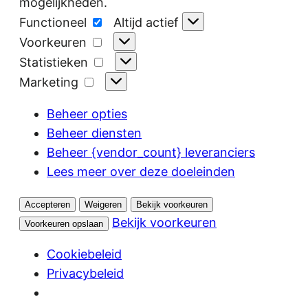
mogelijkheden.
Functioneel
Functioneel
Altijd actief
Voorkeuren
Voorkeuren
Statistieken
Statistieken
Marketing
Marketing
Beheer opties
Beheer diensten
Beheer {vendor_count} leveranciers
Lees meer over deze doeleinden
Accepteren
Weigeren
Bekijk voorkeuren
Bekijk voorkeuren
Voorkeuren opslaan
Cookiebeleid
Privacybeleid