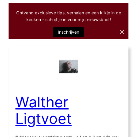
Ontvang exclusieve tips, verhalen en een kijkje in de
keuken - schrijf je in voor mijn nieuwsbrief!
Inschrijven
Ga
naar
de
inhoud
Walther
Ligtvoet