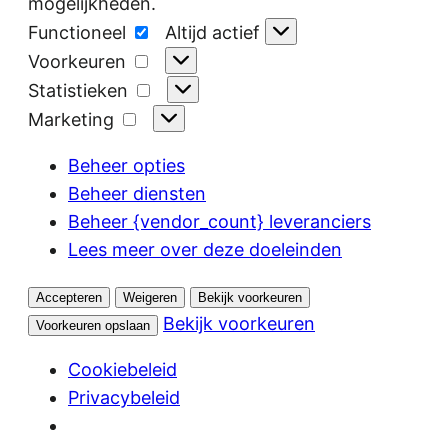
mogelijkheden.
Functioneel
Functioneel
Altijd actief
Voorkeuren
Voorkeuren
Statistieken
Statistieken
Marketing
Marketing
Beheer opties
Beheer diensten
Beheer {vendor_count} leveranciers
Lees meer over deze doeleinden
Accepteren
Weigeren
Bekijk voorkeuren
Bekijk voorkeuren
Voorkeuren opslaan
Cookiebeleid
Privacybeleid