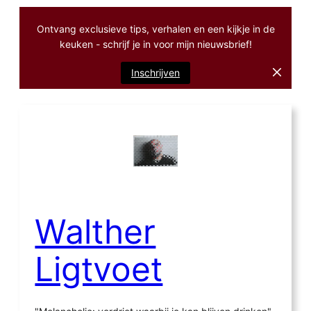
Ontvang exclusieve tips, verhalen en een kijkje in de
keuken - schrijf je in voor mijn nieuwsbrief!
Inschrijven
Ga
naar
de
inhoud
Walther
Ligtvoet