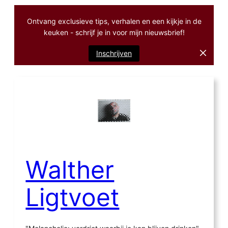
Ontvang exclusieve tips, verhalen en een kijkje in de
keuken - schrijf je in voor mijn nieuwsbrief!
Inschrijven
Ga
naar
de
inhoud
Walther
Ligtvoet