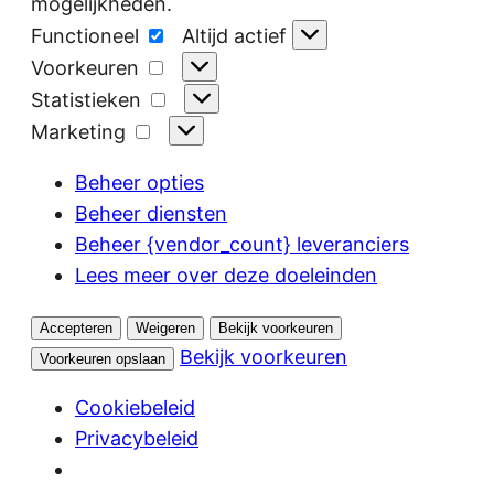
mogelijkheden.
Functioneel
Functioneel
Altijd actief
Voorkeuren
Voorkeuren
Statistieken
Statistieken
Marketing
Marketing
Beheer opties
Beheer diensten
Beheer {vendor_count} leveranciers
Lees meer over deze doeleinden
Accepteren
Weigeren
Bekijk voorkeuren
Bekijk voorkeuren
Voorkeuren opslaan
Cookiebeleid
Privacybeleid