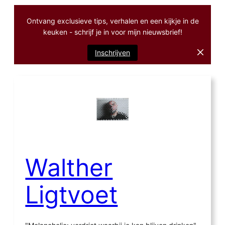
Ontvang exclusieve tips, verhalen en een kijkje in de
keuken - schrijf je in voor mijn nieuwsbrief!
Inschrijven
Ga
naar
de
inhoud
Walther
Ligtvoet