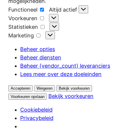
mogelijkheden.
Functioneel
Functioneel
Altijd actief
Voorkeuren
Voorkeuren
Statistieken
Statistieken
Marketing
Marketing
Beheer opties
Beheer diensten
Beheer {vendor_count} leveranciers
Lees meer over deze doeleinden
Accepteren
Weigeren
Bekijk voorkeuren
Bekijk voorkeuren
Voorkeuren opslaan
Cookiebeleid
Privacybeleid