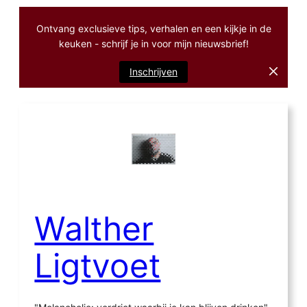
Ontvang exclusieve tips, verhalen en een kijkje in de
keuken - schrijf je in voor mijn nieuwsbrief!
Inschrijven
Ga
naar
de
inhoud
Walther
Ligtvoet