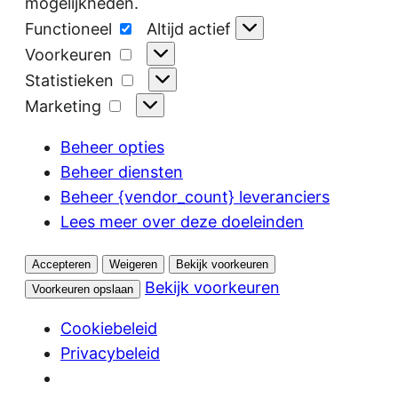
mogelijkheden.
Functioneel
Functioneel
Altijd actief
Voorkeuren
Voorkeuren
Statistieken
Statistieken
Marketing
Marketing
Beheer opties
Beheer diensten
Beheer {vendor_count} leveranciers
Lees meer over deze doeleinden
Accepteren
Weigeren
Bekijk voorkeuren
Bekijk voorkeuren
Voorkeuren opslaan
Cookiebeleid
Privacybeleid