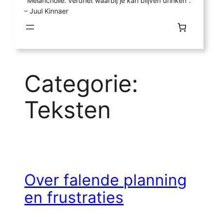
"Melancholie: verdriet waarbij je kan blijven drinken".
– Juul Kinnaer
Categorie:
Teksten
Over falende planning
en frustraties