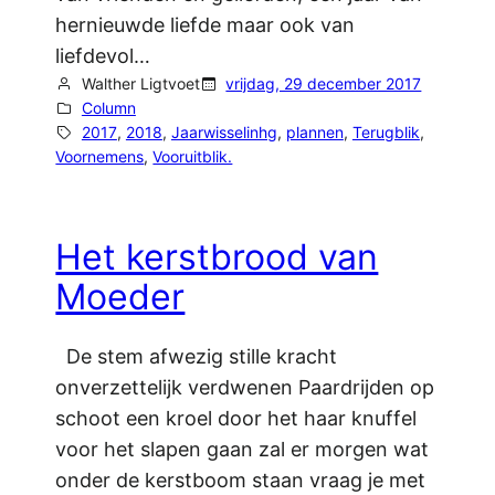
hernieuwde liefde maar ook van
liefdevol…
Walther Ligtvoet
vrijdag, 29 december 2017
Column
2017
, 
2018
, 
Jaarwisselinhg
, 
plannen
, 
Terugblik
, 
Voornemens
, 
Vooruitblik.
Het kerstbrood van
Moeder
De stem afwezig stille kracht
onverzettelijk verdwenen Paardrijden op
schoot een kroel door het haar knuffel
voor het slapen gaan zal er morgen wat
onder de kerstboom staan vraag je met