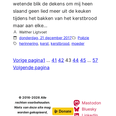
wetende blik de dekens om mij heen
slaand geen lied meer uit de keuken
tijdens het bakken van het kerstbrood
maar aan elke…
Walther Ligtvoet
donderdag, 21 december 2017
Poëzie
herinnering
, 
kerst
, 
kerstbrood
, 
moeder
Vorige pagina
1
…
41
42
43
44
45
…
57
Volgende pagina
© 2016-2026
Alle
Mastodon
rechten voorbehouden.
Niets van deze site mag
Bluesky
worden gekopieerd,
LinkedIn