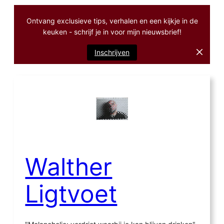
Ontvang exclusieve tips, verhalen en een kijkje in de
keuken - schrijf je in voor mijn nieuwsbrief!
Inschrijven
Ga
naar
de
inhoud
Walther
Ligtvoet