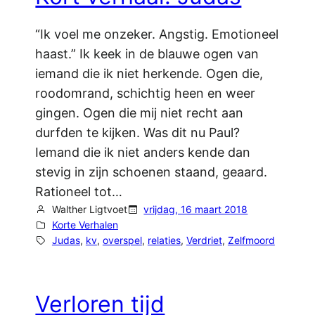
“Ik voel me onzeker. Angstig. Emotioneel
haast.” Ik keek in de blauwe ogen van
iemand die ik niet herkende. Ogen die,
roodomrand, schichtig heen en weer
gingen. Ogen die mij niet recht aan
durfden te kijken. Was dit nu Paul?
Iemand die ik niet anders kende dan
stevig in zijn schoenen staand, geaard.
Rationeel tot…
Walther Ligtvoet
vrijdag, 16 maart 2018
Korte Verhalen
Judas
, 
kv
, 
overspel
, 
relaties
, 
Verdriet
, 
Zelfmoord
Verloren tijd