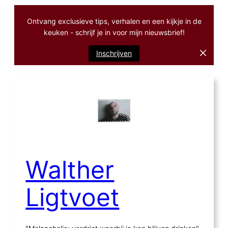
Ontvang exclusieve tips, verhalen en een kijkje in de
keuken - schrijf je in voor mijn nieuwsbrief!
Inschrijven
Ga
naar
de
inhoud
Walther
Ligtvoet