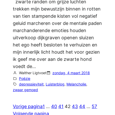
zwarte randen om grijze luchten
trekken mijn bewustzijn binnen in rotten
van tien stampende kisten vol negatief
geluid marcheren over de mentale paden
marchanderende emoties houden
uitverkoop dijkgraven openen sluizen
het ego heeft besloten te verhuizen en
mijn innerlijk licht houdt het voor gezien
ik geef me over aan de zwarte hond
voedt de…
Walther Ligtvoet
zondag, 4 maart 2018
Poëzie
depressieviteit
, 
Luisterblog
, 
Melancholie
, 
zwaar gemoed
Vorige pagina
1
…
40
41
42
43
44
…
57
Volgende pagina