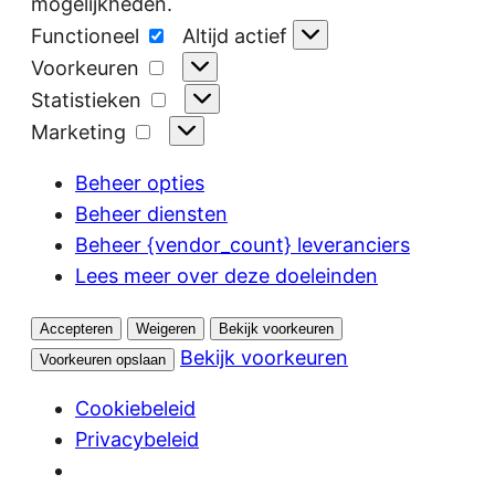
mogelijkheden.
Functioneel
Functioneel
Altijd actief
Voorkeuren
Voorkeuren
Statistieken
Statistieken
Marketing
Marketing
Beheer opties
Beheer diensten
Beheer {vendor_count} leveranciers
Lees meer over deze doeleinden
Accepteren
Weigeren
Bekijk voorkeuren
Bekijk voorkeuren
Voorkeuren opslaan
Cookiebeleid
Privacybeleid